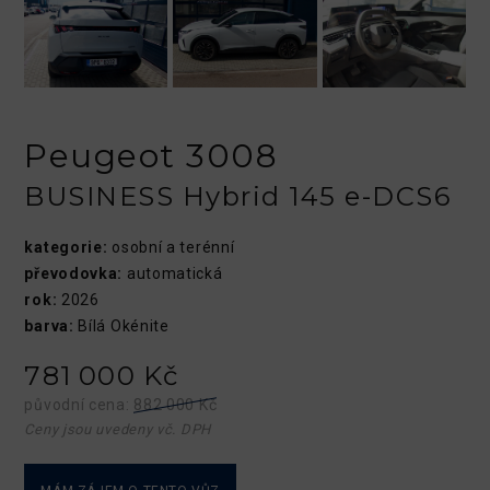
Peugeot 3008
BUSINESS Hybrid 145 e-DCS6
kategorie:
osobní a terénní
převodovka:
automatická
rok:
2026
barva:
Bílá Okénite
781 000 Kč
původní cena:
882 000 Kč
Ceny jsou uvedeny vč. DPH