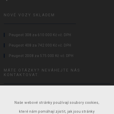
NOVÉ VOZY SKLADEM
Peugeot 308 za 610 000 Kč vč. DPH
Peugeot 408 za 742 000 Kč vč. DPH
Peugeot 2008 za 575 000 Kč vč. DPH
MÁTE OTÁZKY? NEVÁHEJTE NÁS
KONTAKTOVAT.
Naše webové stránky používají soubory cookies,
které nám pomáhají zjistit, jak jsou stránky