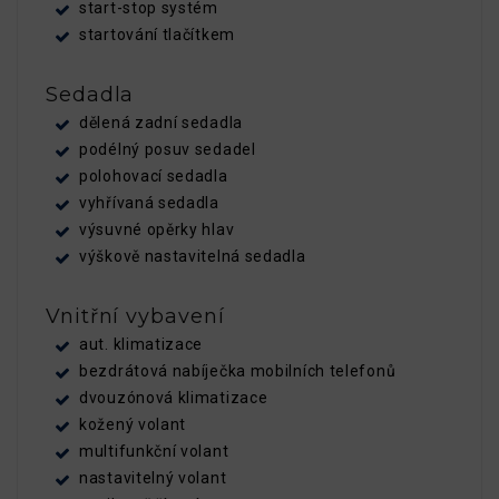
start-stop systém
startování tlačítkem
Sedadla
dělená zadní sedadla
podélný posuv sedadel
polohovací sedadla
vyhřívaná sedadla
výsuvné opěrky hlav
výškově nastavitelná sedadla
Vnitřní vybavení
aut. klimatizace
bezdrátová nabíječka mobilních telefonů
dvouzónová klimatizace
kožený volant
multifunkční volant
nastavitelný volant