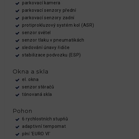
parkovací kamera
parkovací senzory přední
parkovací senzory zadní
protiprokluzový systém kol (ASR)
senzor světel
senzor tlaku v pneumatikách
sledování únavy řidiče
stabilizace podvozku (ESP)
Okna a skla
el. okna
senzor stěračů
tónovaná skla
Pohon
6 rychlostních stupňů
adaptivní tempomat
plní 'EURO VI'