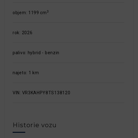
3
objem: 1199 cm
rok: 2026
palivo: hybrid - benzin
najeto: 1 km
VIN: VR3KAHPY8TS138120
Historie vozu