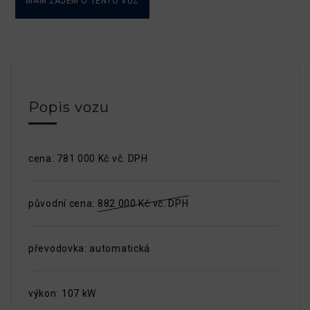
MÁM ZÁJEM O TENTO VŮZ
Popis vozu
cena: 781 000 Kč vč. DPH
původní cena:
882 000 Kč vč. DPH
převodovka: automatická
výkon: 107 kW