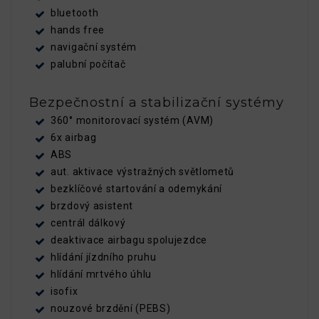
bluetooth
hands free
navigační systém
palubní počítač
Bezpečnostní a stabilizační systémy
360° monitorovací systém (AVM)
6x airbag
ABS
aut. aktivace výstražných světlometů
bezklíčové startování a odemykání
brzdový asistent
centrál dálkový
deaktivace airbagu spolujezdce
hlídání jízdního pruhu
hlídání mrtvého úhlu
isofix
nouzové brzdění (PEBS)