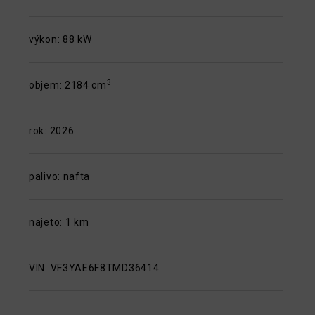
výkon: 88 kW
3
objem: 2184 cm
rok: 2026
palivo: nafta
najeto: 1 km
VIN: VF3YAE6F8TMD36414