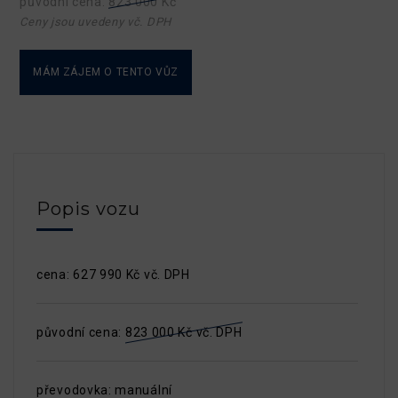
původní cena:
823 000 Kč
Ceny jsou uvedeny vč. DPH
MÁM ZÁJEM O TENTO VŮZ
Popis vozu
cena: 627 990 Kč vč. DPH
původní cena:
823 000 Kč vč. DPH
převodovka: manuální