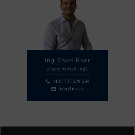
Ing. Pavel Fišer
prodej nových vozů
+420 725 329 334
fiser@inx.cz