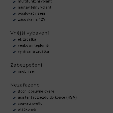
multifunkční volant
nastavitelný volant
posilovač řízení
zásuvka na 12V
Vnější vybavení
el. zrcátka
venkovní teploměr
vyhřívaná zrcátka
Zabezpečení
imobilizér
Nezařazeno
Boční posuvné dveře
asistent rozjezdu do kopce (HSA)
couvací světlo
otáčkoměr