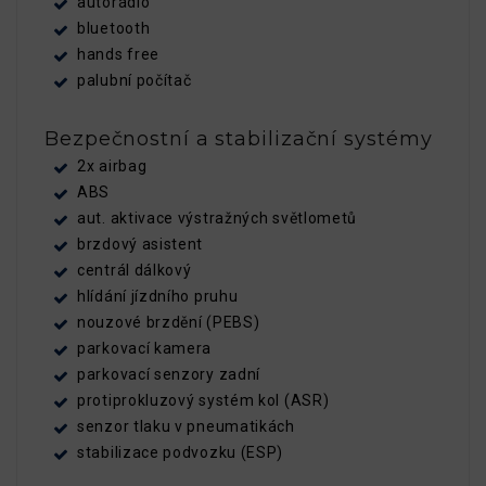
autorádio
bluetooth
hands free
palubní počítač
Bezpečnostní a stabilizační systémy
2x airbag
ABS
aut. aktivace výstražných světlometů
brzdový asistent
centrál dálkový
hlídání jízdního pruhu
nouzové brzdění (PEBS)
parkovací kamera
parkovací senzory zadní
protiprokluzový systém kol (ASR)
senzor tlaku v pneumatikách
stabilizace podvozku (ESP)