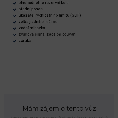
plnohodnotné rezervní kolo
přední pohon
ukazatel rychlostního limitu (SLIF)
volba jízdního režimu
zadní mlhovka
zvuková signalizace při couvání
záruka
Mám zájem o tento vůz
Zavazujeme se zpracovat Váš požadavek maximálně