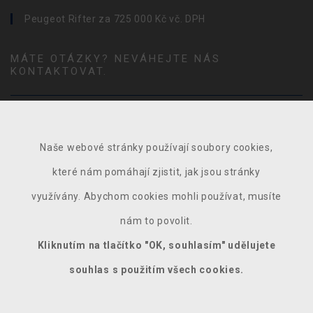
Peugeot Rifter za 725 000 Kč vč. DPH
MÁTE OTÁZKY? NEVÁHEJTE NÁS
KONTAKTOVAT.
Naše webové stránky používají soubory cookies,
které nám pomáhají zjistit, jak jsou stránky
využívány. Abychom cookies mohli používat, musíte
nám to povolit.
Kliknutím na tlačítko "OK, souhlasím" udělujete
souhlas s použitím všech cookies.
ODESLAT DOTAZ