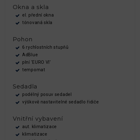
Okna a skla
el. přední okna
tónovaná skla
Pohon
6 rychlostních stupňů
AdBlue
plní 'EURO VI'
tempomat
Sedadla
podélný posuv sedadel
výškově nastavitelné sedadlo řidiče
Vnitřní vybavení
aut. klimatizace
klimatizace