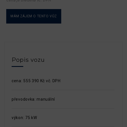
Cena je uvedena vč. DPH
MÁM ZÁJEM O TENTO VŮZ
Popis vozu
cena: 555 390 Kč vč. DPH
převodovka: manuální
výkon: 75 kW