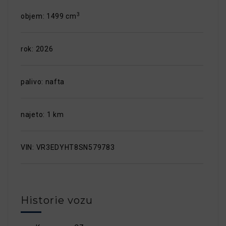
3
objem: 1499 cm
rok: 2026
palivo: nafta
najeto: 1 km
VIN: VR3EDYHT8SN579783
Historie vozu