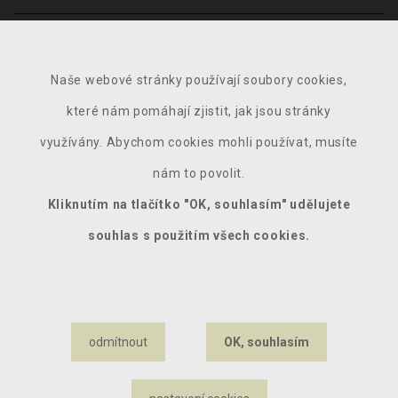
Naše webové stránky používají soubory cookies,
které nám pomáhají zjistit, jak jsou stránky
využívány. Abychom cookies mohli používat, musíte
nám to povolit.
Kliknutím na tlačítko "OK, souhlasím" udělujete
souhlas s použitím všech cookies.
ODESLAT DOTAZ
Odesláním zprávy beru na vědomí
zpracování osobních údajů
.
odmítnout
OK, souhlasím