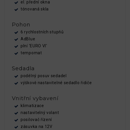
el. přední okna
tónovaná skla
Pohon
6 rychlostních stupňů
AdBlue
plní 'EURO VI'
tempomat
Sedadla
podélný posuv sedadel
výškově nastavitelné sedadlo řidiče
Vnitřní vybavení
klimatizace
nastavitelný volant
posilovač řízení
zásuvka na 12V