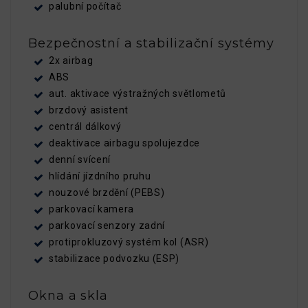
palubní počítač
Bezpečnostní a stabilizační systémy
2x airbag
ABS
aut. aktivace výstražných světlometů
brzdový asistent
centrál dálkový
deaktivace airbagu spolujezdce
denní svícení
hlídání jízdního pruhu
nouzové brzdění (PEBS)
parkovací kamera
parkovací senzory zadní
protiprokluzový systém kol (ASR)
stabilizace podvozku (ESP)
Okna a skla