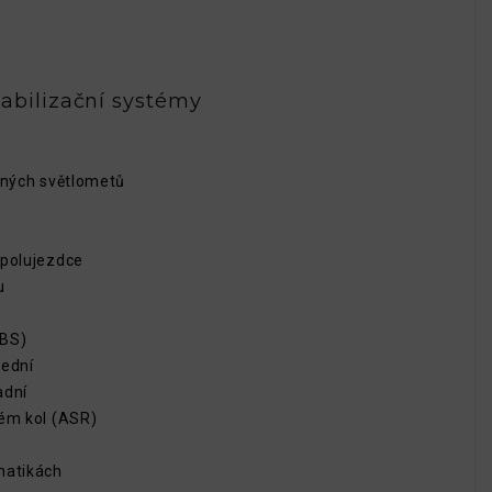
abilizační systémy
žných světlometů
spolujezdce
u
EBS)
řední
adní
tém kol (ASR)
matikách