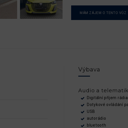
MÁM ZÁJEM O TENTO VŮZ
Výbava
Audio a telemati
Digitální příjem rádi
Dotykové ovládání p
USB
autorádio
bluetooth