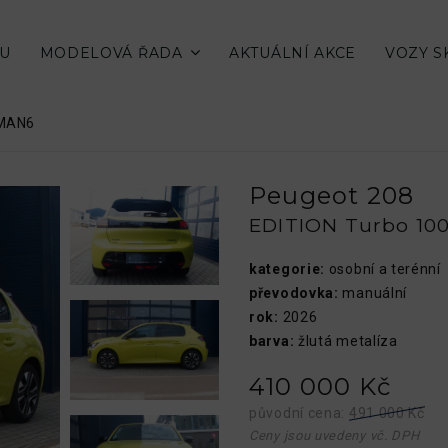
SU
MODELOVÁ ŘADA
AKTUÁLNÍ AKCE
VOZY 
 MAN6
Peugeot 208
EDITION Turbo 10
kategorie:
osobní a terénní
převodovka:
manuální
rok:
2026
barva:
žlutá metalíza
410 000 Kč
původní cena:
491 000 Kč
Ceny jsou uvedeny vč. DPH