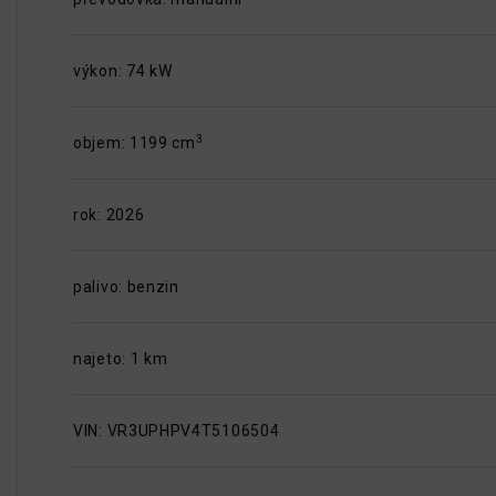
výkon: 74 kW
3
objem: 1199 cm
rok: 2026
palivo: benzin
najeto: 1 km
VIN: VR3UPHPV4T5106504