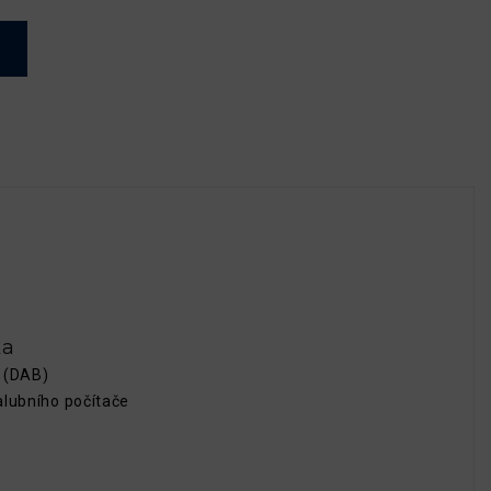
ka
a (DAB)
alubního počítače