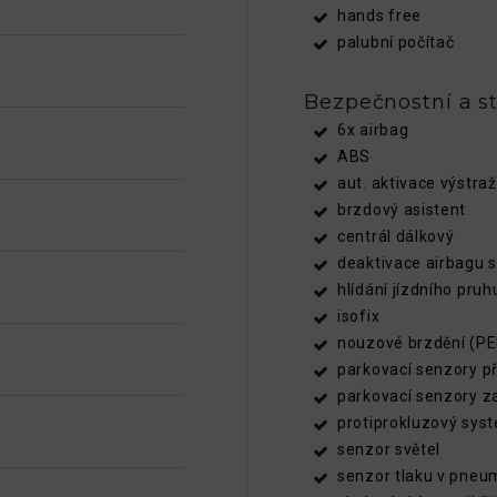
hands free
palubní počítač
Bezpečnostní a st
6x airbag
ABS
aut. aktivace výstra
brzdový asistent
centrál dálkový
deaktivace airbagu 
hlídání jízdního pruh
isofix
nouzové brzdění (P
parkovací senzory p
parkovací senzory z
protiprokluzový sys
senzor světel
senzor tlaku v pneu