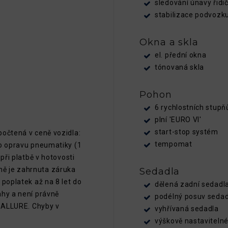
sledování únavy řidi
stabilizace podvozk
Okna a skla
el. přední okna
tónovaná skla
Pohon
6 rychlostních stupň
plní 'EURO VI'
start-stop systém
počtená v ceně vozidla:
tempomat
ro opravu pneumatiky (1
při platbě v hotovosti
ě je zahrnuta záruka
Sedadla
 poplatek až na 8 let do
dělená zadní sedadl
ahy a není právně
podélný posuv sedad
y ALLURE. Chyby v
vyhřívaná sedadla
výškově nastavitelné