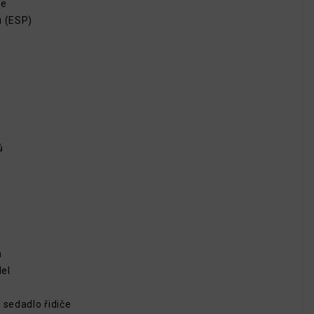
če
u (ESP)
ů
a
el
 sedadlo řidiče