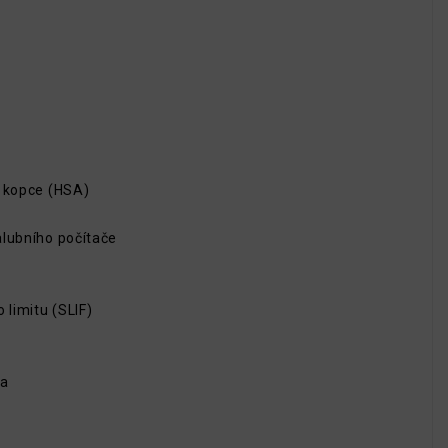
o kopce (HSA)
alubního počítače
 limitu (SLIF)
la