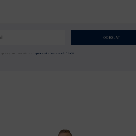
ODESLAT
 zprávy beru na vědomí
zpracování osobních údajů
.