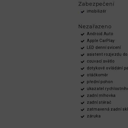
Zabezpečení
imobilizér
Nezařazeno
Android Auto
Apple CarPlay
LED denní svícení
asistent rozjezdu d
couvací světlo
dotykové ovládání p
otáčkoměr
přední pohon
ukazatel rychlostního
zadní mlhovka
zadní stěrač
zatmavená zadní sk
záruka