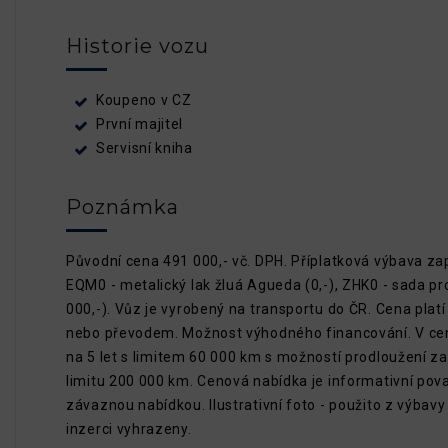
Historie vozu
Koupeno v CZ
První majitel
Servisní kniha
Poznámka
Původní cena 491 000,- vč. DPH. Příplatková výbava za
EQM0 - metalický lak žluá Agueda (0,-), ZHK0 - sada p
000,-). Vůz je vyrobený na transportu do ČR. Cena platí 
nebo převodem. Možnost výhodného financování. V cen
na 5 let s limitem 60 000 km s možností prodloužení za
limitu 200 000 km. Cenová nabídka je informativní pov
závaznou nabídkou. Ilustrativní foto - použito z výbav
inzerci vyhrazeny.