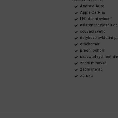
Android Auto
Apple CarPlay
LED denní svícení
asistent rozjezdu d
couvací světlo
dotykové ovládání p
otáčkoměr
přední pohon
ukazatel rychlostního
zadní mlhovka
zadní stěrač
záruka