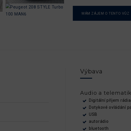
MÁM ZÁJEM O TENTO VŮZ
Výbava
Audio a telemati
Digitální příjem rádi
Dotykové ovládání p
USB
autorádio
bluetooth