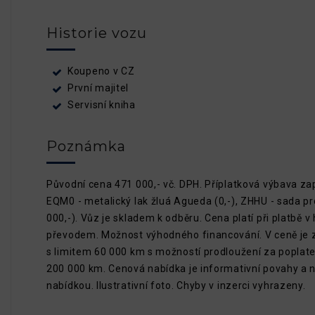
Historie vozu
Koupeno v CZ
První majitel
Servisní kniha
Poznámka
Původní cena 471 000,- vč. DPH. Příplatková výbava za
EQM0 - metalický lak žluá Agueda (0,-), ZHHU - sada p
000,-). Vůz je skladem k odběru. Cena platí při platbě v
převodem. Možnost výhodného financování. V ceně je z
s limitem 60 000 km s možností prodloužení za poplatek
200 000 km. Cenová nabídka je informativní povahy a 
nabídkou. Ilustrativní foto. Chyby v inzerci vyhrazeny.