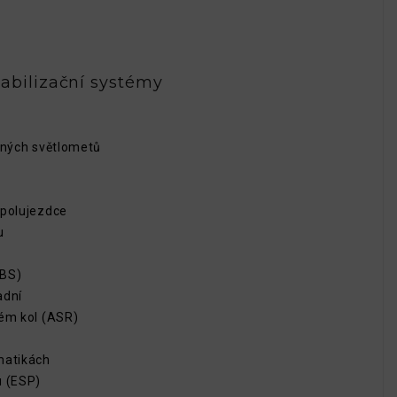
abilizační systémy
žných světlometů
spolujezdce
u
EBS)
adní
tém kol (ASR)
matikách
u (ESP)