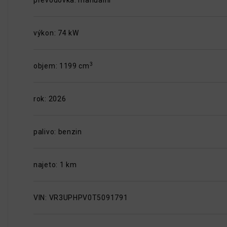
převodovka: manuální
výkon: 74 kW
3
objem: 1199 cm
rok: 2026
palivo: benzin
najeto: 1 km
VIN: VR3UPHPV0T5091791