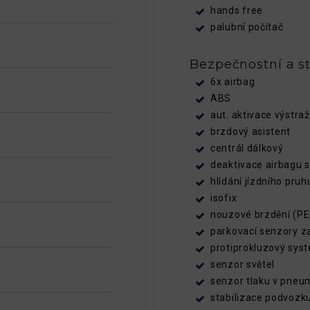
hands free
palubní počítač
Bezpečnostní a st
6x airbag
ABS
aut. aktivace výstra
brzdový asistent
centrál dálkový
deaktivace airbagu 
hlídání jízdního pruh
isofix
nouzové brzdění (P
parkovací senzory z
protiprokluzový sys
senzor světel
senzor tlaku v pneu
stabilizace podvozk