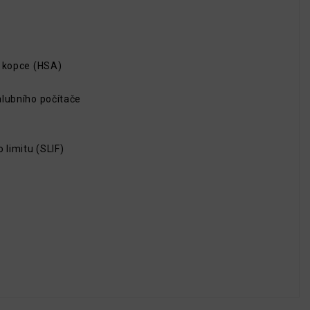
o kopce (HSA)
alubního počítače
 limitu (SLIF)