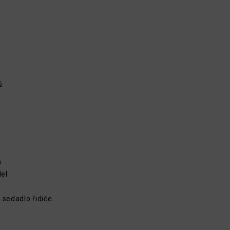
ů
a
el
 sedadlo řidiče