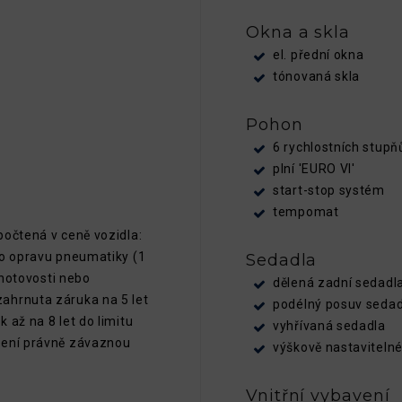
Okna a skla
el. přední okna
tónovaná skla
Pohon
6 rychlostních stupň
plní 'EURO VI'
start-stop systém
tempomat
počtená v ceně vozidla:
ro opravu pneumatiky (1
Sedadla
 hotovosti nebo
dělená zadní sedadl
ahrnuta záruka na 5 let
podélný posuv sedad
 až na 8 let do limitu
vyhřívaná sedadla
není právně závaznou
výškově nastavitelné
Vnitřní vybavení