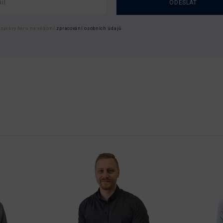
ODESLAT
 zprávy beru na vědomí
zpracování osobních údajů
.