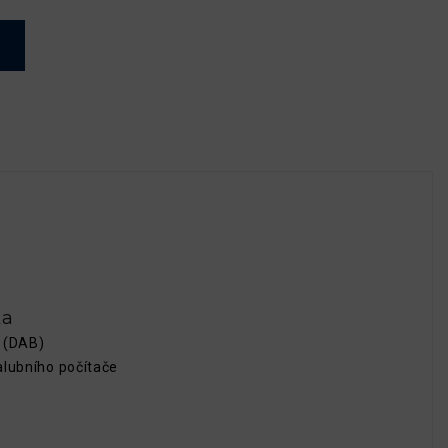
ka
a (DAB)
alubního počítače