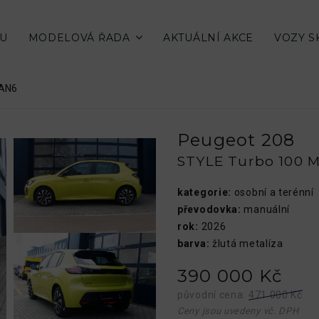
SU
MODELOVÁ ŘADA
AKTUÁLNÍ AKCE
VOZY 
MAN6
Peugeot 208
STYLE Turbo 100 
kategorie:
osobní a terénní
převodovka:
manuální
rok:
2026
barva:
žlutá metalíza
390 000 Kč
původní cena:
471 000 Kč
Ceny jsou uvedeny vč. DPH