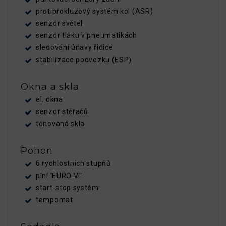
protiprokluzový systém kol (ASR)
senzor světel
senzor tlaku v pneumatikách
sledování únavy řidiče
stabilizace podvozku (ESP)
Okna a skla
el. okna
senzor stěračů
tónovaná skla
Pohon
6 rychlostních stupňů
plní 'EURO VI'
start-stop systém
tempomat