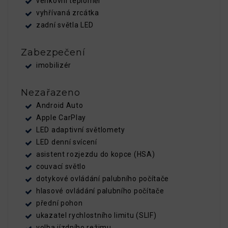
venkovní teploměr
vyhřívaná zrcátka
zadní světla LED
Zabezpečení
imobilizér
Nezařazeno
Android Auto
Apple CarPlay
LED adaptivní světlomety
LED denní svícení
asistent rozjezdu do kopce (HSA)
couvací světlo
dotykové ovládání palubního počítače
hlasové ovládání palubního počítače
přední pohon
ukazatel rychlostního limitu (SLIF)
volba jízdního režimu