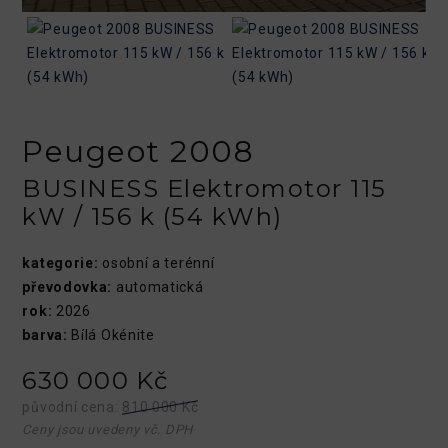
Peugeot 2008
BUSINESS Elektromotor 115
kW / 156 k (54 kWh)
kategorie:
osobní a terénní
převodovka:
automatická
rok:
2026
barva:
Bílá Okénite
630 000 Kč
původní cena:
810 000 Kč
Ceny jsou uvedeny vč. DPH