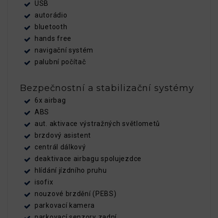
USB
autorádio
bluetooth
hands free
navigační systém
palubní počítač
Bezpečnostní a stabilizační systémy
6x airbag
ABS
aut. aktivace výstražných světlometů
brzdový asistent
centrál dálkový
deaktivace airbagu spolujezdce
hlídání jízdního pruhu
isofix
nouzové brzdění (PEBS)
parkovací kamera
parkovací senzory zadní