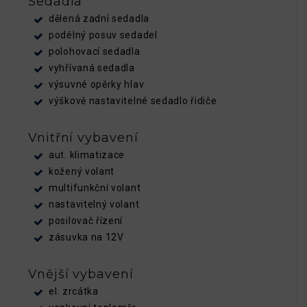
Sedadla
dělená zadní sedadla
podélný posuv sedadel
polohovací sedadla
vyhřívaná sedadla
výsuvné opěrky hlav
výškově nastavitelné sedadlo řidiče
Vnitřní vybavení
aut. klimatizace
kožený volant
multifunkční volant
nastavitelný volant
posilovač řízení
zásuvka na 12V
Vnější vybavení
el. zrcátka