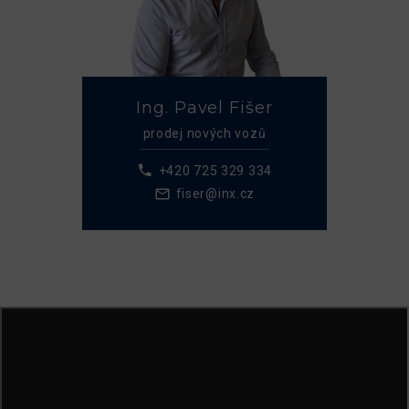
Ing. Pavel Fišer
prodej nových vozů
+420 725 329 334
fiser@inx.cz