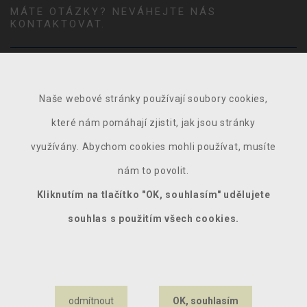
MÁTE OTÁZKY? NEVÁHEJTE NÁS
KONTAKTOVAT.
Naše webové stránky používají soubory cookies,
které nám pomáhají zjistit, jak jsou stránky
využívány. Abychom cookies mohli používat, musíte
nám to povolit.
Kliknutím na tlačítko "OK, souhlasím" udělujete
souhlas s použitím všech cookies.
ODESLAT DOTAZ
Odesláním zprávy beru na vědomí
zpracování osobních údajů
.
odmítnout
OK, souhlasím