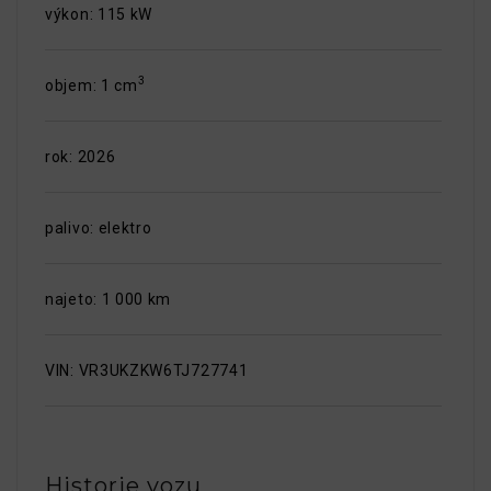
výkon: 115 kW
3
objem: 1 cm
rok: 2026
palivo: elektro
najeto: 1 000 km
VIN: VR3UKZKW6TJ727741
Historie vozu