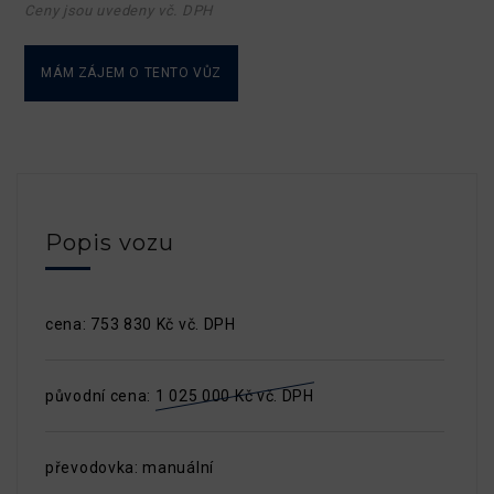
Ceny jsou uvedeny vč. DPH
MÁM ZÁJEM O TENTO VŮZ
Popis vozu
cena: 753 830 Kč vč. DPH
původní cena:
1 025 000 Kč vč. DPH
převodovka: manuální