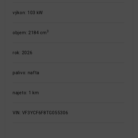
výkon: 103 kW
3
objem: 2184 cm
rok: 2026
palivo: nafta
najeto: 1 km
VIN: VF3YCF6F8TG055306