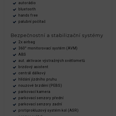
autorádio
bluetooth
hands free
palubní počítač
Bezpečnostní a stabilizační systémy
2x airbag
360° monitorovací systém (AVM)
ABS
aut. aktivace výstražných světlometů
brzdový asistent
centrál dálkový
hlídání jízdního pruhu
nouzové brzdění (PEBS)
parkovací kamera
parkovací senzory přední
parkovací senzory zadní
protiprokluzový systém kol (ASR)