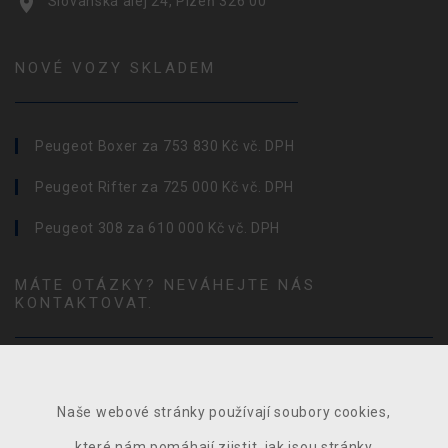
Slovanská alej 24, Plzeň 326 00
NOVÉ VOZY SKLADEM
Peugeot Boxer za 753 830 Kč vč. DPH
Peugeot Rifter za 725 000 Kč vč. DPH
Peugeot 308 za 610 000 Kč vč. DPH
MÁTE OTÁZKY? NEVÁHEJTE NÁS
KONTAKTOVAT.
Naše webové stránky používají soubory cookies,
které nám pomáhají zjistit, jak jsou stránky