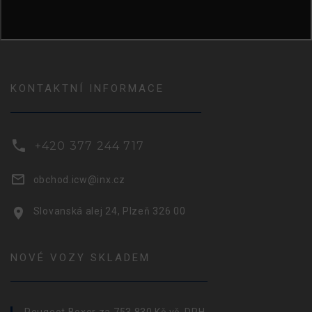
KONTAKTNÍ INFORMACE
+420 377 244 717
obchod.icw@inx.cz
Slovanská alej 24, Plzeň 326 00
NOVÉ VOZY SKLADEM