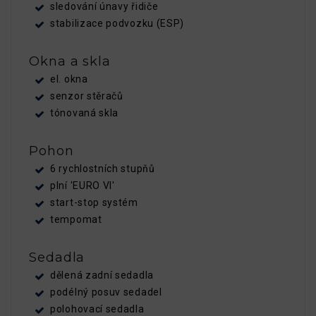
sledování únavy řidiče
stabilizace podvozku (ESP)
Okna a skla
el. okna
senzor stěračů
tónovaná skla
Pohon
6 rychlostních stupňů
plní 'EURO VI'
start-stop systém
tempomat
Sedadla
dělená zadní sedadla
podélný posuv sedadel
polohovací sedadla