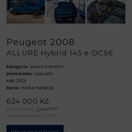
Peugeot 2008
ALLURE Hybrid 145 e-DCS6
kategorie:
osobní a terénní
převodovka:
manuální
rok:
2026
barva:
modrá metalíza
624 000 Kč
původní cena:
705 000 Kč
Ceny jsou uvedeny vč. DPH