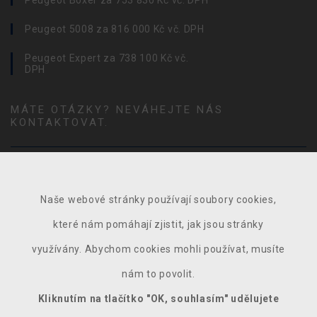
Peugeot Boxer za 753 830 Kč vč. DPH
Peugeot 5008 za 816 000 Kč vč. DPH
Peugeot Expert za 738 100 Kč vč.
DPH
MÁTE OTÁZKY? NEVÁHEJTE NÁS
KONTAKTOVAT.
Naše webové stránky používají soubory cookies,
které nám pomáhají zjistit, jak jsou stránky
využívány. Abychom cookies mohli používat, musíte
nám to povolit.
Kliknutím na tlačítko "OK, souhlasím" udělujete