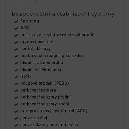
Bezpečnostní a stabilizační systémy
6x airbag
ABS
aut. aktivace výstražných světlometů
brzdový asistent
centrál dálkový
deaktivace airbagu spolujezdce
hlídání jízdního pruhu
hlídání mrtvého úhlu
isofix
nouzové brzdění (PEBS)
parkovací kamera
parkovací senzory přední
parkovací senzory zadní
protiprokluzový systém kol (ASR)
senzor světel
senzor tlaku v pneumatikách