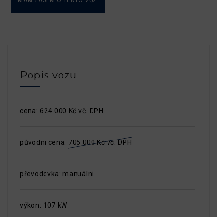
MÁM ZÁJEM O TENTO VŮZ
Popis vozu
cena: 624 000 Kč vč. DPH
původní cena:
705 000 Kč vč. DPH
převodovka: manuální
výkon: 107 kW