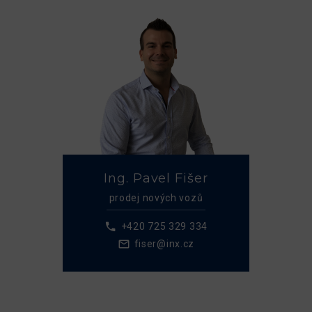
Ing. Pavel Fišer
prodej nových vozů
+420 725 329 334
fiser@inx.cz