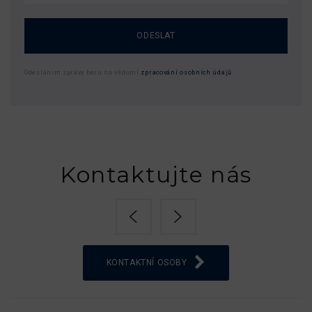
ODESLAT
Odesláním zprávy beru na vědomí
zpracování osobních údajů
.
Kontaktujte nás
KONTAKTNÍ OSOBY