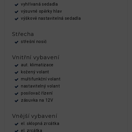
vyhřívaná sedadla
výsuvné opěrky hlav
výškově nastavitelná sedadla
Střecha
střešní nosič
Vnitřní vybavení
aut. klimatizace
kožený volant
multifunkční volant
nastavitelný volant
posilovač řízení
zásuvka na 12V
Vnější vybavení
el. sklopná zrcátka
el. zrcátka