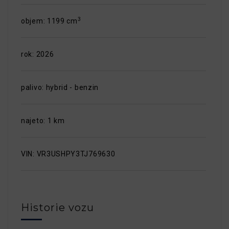
3
objem: 1199 cm
rok: 2026
palivo: hybrid - benzin
najeto: 1 km
VIN: VR3USHPY3TJ769630
Historie vozu