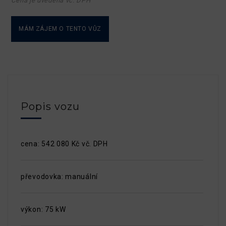
Cena je uvedena vč. DPH
MÁM ZÁJEM O TENTO VŮZ
Popis vozu
cena: 542 080 Kč vč. DPH
převodovka: manuální
výkon: 75 kW