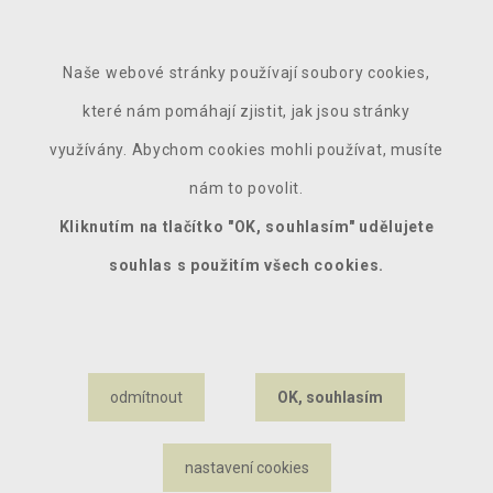
Naše webové stránky používají soubory cookies,
které nám pomáhají zjistit, jak jsou stránky
využívány. Abychom cookies mohli používat, musíte
nám to povolit.
Kliknutím na tlačítko "OK, souhlasím" udělujete
souhlas s použitím všech cookies.
ODESLAT DOTAZ
Odesláním zprávy beru na vědomí
zpracování osobních údajů
.
odmítnout
OK, souhlasím
nastavení cookies
© 2020 – 2026 IC WEST, s.r.o. |
Nastavení cookies