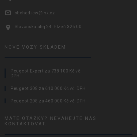
obchod.icw@inx.cz
Slovanská alej 24, Plzeň 326 00
NOVÉ VOZY SKLADEM
Peugeot Expert za 738 100 Kč vč.
DPH
Peugeot 308 za 610 000 Kč vč. DPH
Peugeot 208 za 460 000 Kč vč. DPH
MÁTE OTÁZKY? NEVÁHEJTE NÁS
KONTAKTOVAT.