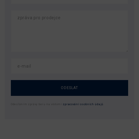
ODESLAT
Odesláním zprávy beru na vědomí
zpracování osobních údajů
.