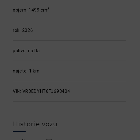
3
objem: 1499 cm
rok: 2026
palivo: nafta
najeto: 1 km
VIN: VR3EDYHT6TJ693404
Historie vozu