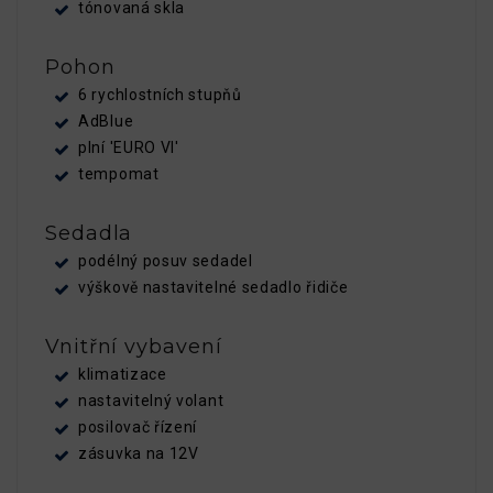
tónovaná skla
Pohon
6 rychlostních stupňů
AdBlue
plní 'EURO VI'
tempomat
Sedadla
podélný posuv sedadel
výškově nastavitelné sedadlo řidiče
Vnitřní vybavení
klimatizace
nastavitelný volant
posilovač řízení
zásuvka na 12V