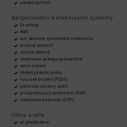
palubní počítač
Bezpečnostní a stabilizační systémy
2x airbag
ABS
aut. aktivace výstražných světlometů
brzdový asistent
centrál dálkový
deaktivace airbagu spolujezdce
denní svícení
hlídání jízdního pruhu
nouzové brzdění (PEBS)
parkovací senzory zadní
protiprokluzový systém kol (ASR)
stabilizace podvozku (ESP)
Okna a skla
el. přední okna