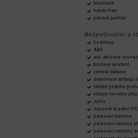
bluetooth
hands free
palubní počítač
Bezpečnostní a st
6x airbag
ABS
aut. aktivace výstra
brzdový asistent
centrál dálkový
deaktivace airbagu 
hlídání jízdního pruh
hlídání mrtvého úhlu
isofix
nouzové brzdění (P
parkovací kamera
parkovací senzory p
parkovací senzory z