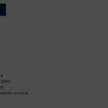
ka
a (DAB)
tít
alubního počítače