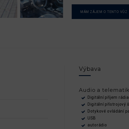
MÁM ZÁJEM O TENTO VŮZ
Výbava
Audio a telemati
Digitální příjem rádi
Digitální přístrojový š
Dotykové ovládání p
USB
autorádio