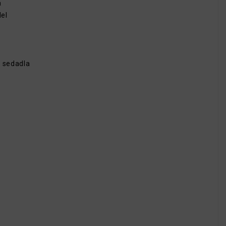
a
el
á sedadla