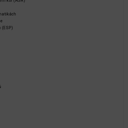
tém kol (ASR)
matikách
če
u (ESP)
ů