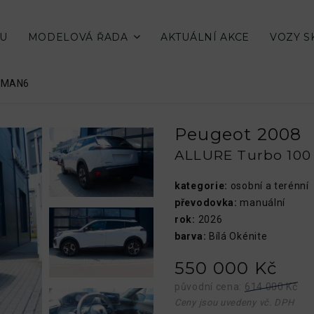
SU
MODELOVÁ ŘADA
AKTUÁLNÍ AKCE
VOZY 
0 MAN6
Peugeot 2008
ALLURE Turbo 10
kategorie:
osobní a terénní
převodovka:
manuální
rok:
2026
barva:
Bílá Okénite
550 000 Kč
původní cena:
614 000 Kč
Ceny jsou uvedeny vč. DPH