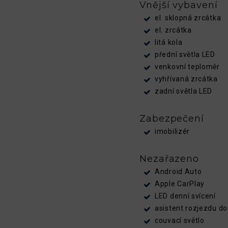
Vnější vybavení
el. sklopná zrcátka
el. zrcátka
litá kola
přední světla LED
venkovní teploměr
vyhřívaná zrcátka
zadní světla LED
Zabezpečení
imobilizér
Nezařazeno
Android Auto
Apple CarPlay
LED denní svícení
asistent rozjezdu d
couvací světlo