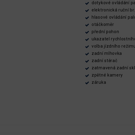
dotykové ovládání p
elektronická ruční b
hlasové ovládání pal
otáčkoměr
přední pohon
ukazatel rychlostního
volba jízdního režim
zadní mlhovka
zadní stěrač
zatmavená zadní sk
zpětné kamery
záruka