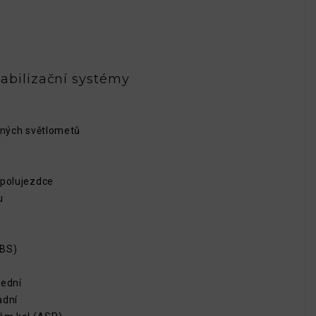
abilizační systémy
žných světlometů
spolujezdce
u
EBS)
řední
adní