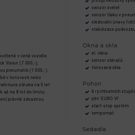
protiprokluzový sys
senzor světel
senzor tlaku v pneu
sledování únavy řidi
stabilizace podvozk
Okna a skla
el. okna
počtená v ceně vozidla:
senzor stěračů
k Vision (7 000,-),
tónovaná skla
vu pneumatik (1 000,-).
tbě v hotovosti nebo
Pohon
ahrnuta záruka na 5 let
6 rychlostních stupň
 až na 8 let do limitu
plní 'EURO VI'
není právně závaznou
start-stop systém
tempomat
Sedadla