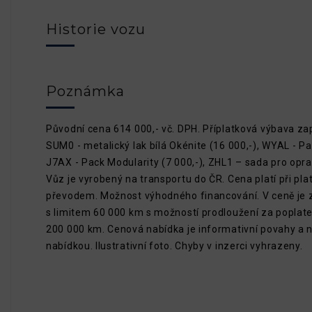
Historie vozu
Poznámka
Původní cena 614 000,- vč. DPH. Příplatková výbava za
SUM0 - metalický lak bílá Okénite (16 000,-), WYAL - Pac
J7AX - Pack Modularity (7 000,-), ZHL1 – sada pro opra
Vůz je vyrobený na transportu do ČR. Cena platí při pla
převodem. Možnost výhodného financování. V ceně je z
s limitem 60 000 km s možností prodloužení za poplatek
200 000 km. Cenová nabídka je informativní povahy a 
nabídkou. Ilustrativní foto. Chyby v inzerci vyhrazeny.