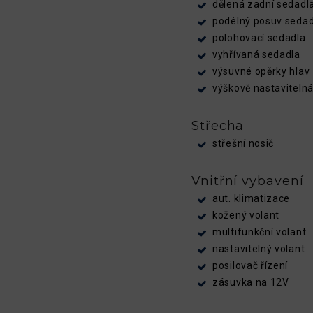
dělená zadní sedadl
podélný posuv sedad
polohovací sedadla
vyhřívaná sedadla
výsuvné opěrky hlav
výškově nastaviteln
Střecha
střešní nosič
Vnitřní vybavení
aut. klimatizace
kožený volant
multifunkční volant
nastavitelný volant
posilovač řízení
zásuvka na 12V