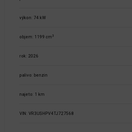
výkon: 74 kW
3
objem: 1199 cm
rok: 2026
palivo: benzin
najeto: 1 km
VIN: VR3USHPV4TJ727568