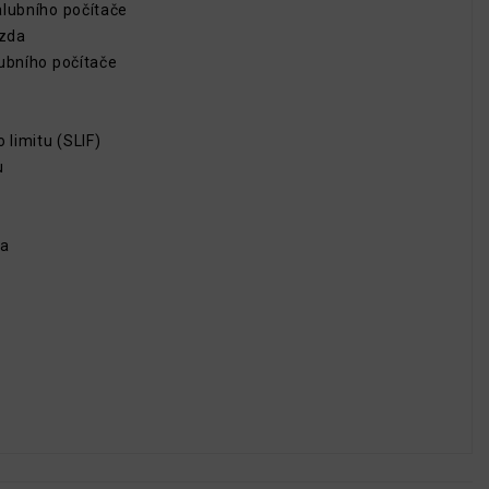
alubního počítače
rzda
ubního počítače
 limitu (SLIF)
u
la