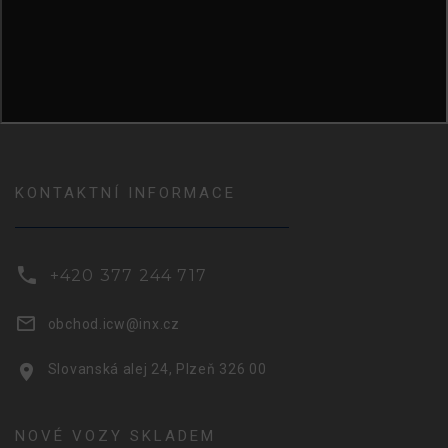
KONTAKTNÍ INFORMACE
+420 377 244 717
obchod.icw@inx.cz
Slovanská alej 24, Plzeň 326 00
NOVÉ VOZY SKLADEM