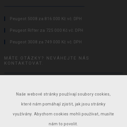
Peugeot 5008 za 816 000 Kč vč. DPH
Peugeot Rifter za 725 000 Kč vč. DPH
Peugeot 3008 za 749 000 Kč vč. DPH
MÁTE OTÁZKY? NEVÁHEJTE NÁS
KONTAKTOVAT.
Naše webové stránky používají soubory cookies,
které nám pomáhají zjistit, jak jsou stránky
využívány. Abychom cookies mohli používat, musíte
nám to povolit.