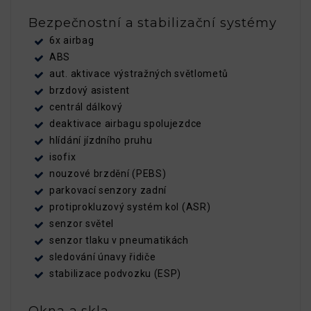
Bezpečnostní a stabilizační systémy
6x airbag
ABS
aut. aktivace výstražných světlometů
brzdový asistent
centrál dálkový
deaktivace airbagu spolujezdce
hlídání jízdního pruhu
isofix
nouzové brzdění (PEBS)
parkovací senzory zadní
protiprokluzový systém kol (ASR)
senzor světel
senzor tlaku v pneumatikách
sledování únavy řidiče
stabilizace podvozku (ESP)
Okna a skla