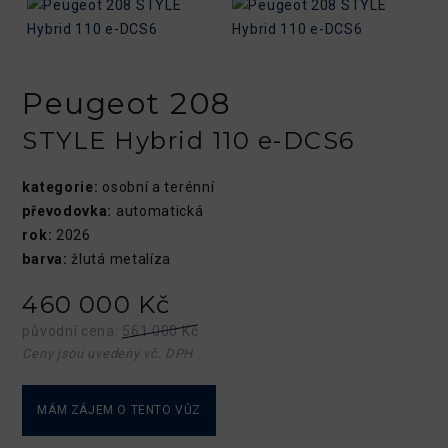
Peugeot 208
STYLE Hybrid 110 e-DCS6
kategorie:
osobní a terénní
převodovka:
automatická
rok:
2026
barva:
žlutá metalíza
460 000 Kč
původní cena:
561 000 Kč
Ceny jsou uvedeny vč. DPH
MÁM ZÁJEM O TENTO VŮZ