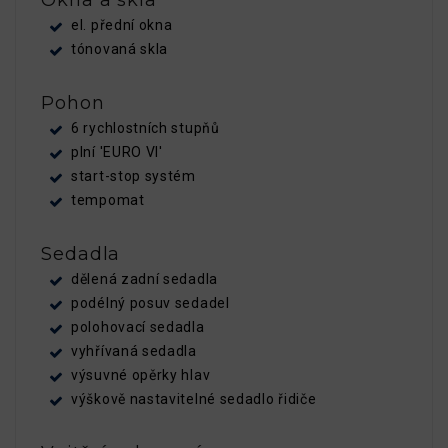
el. přední okna
tónovaná skla
Pohon
6 rychlostních stupňů
plní 'EURO VI'
start-stop systém
tempomat
Sedadla
dělená zadní sedadla
podélný posuv sedadel
polohovací sedadla
vyhřívaná sedadla
výsuvné opěrky hlav
výškově nastavitelné sedadlo řidiče