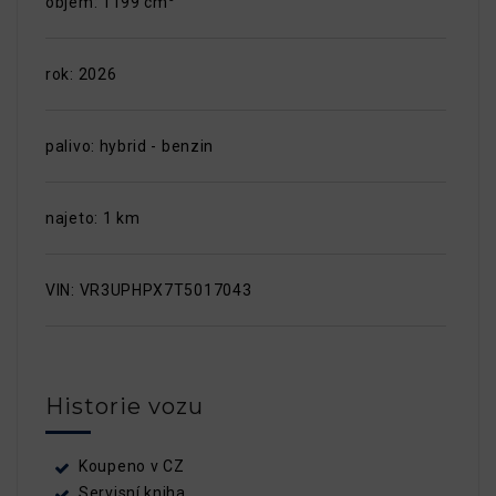
objem: 1199 cm
rok: 2026
palivo: hybrid - benzin
najeto: 1 km
VIN: VR3UPHPX7T5017043
Historie vozu
Koupeno v CZ
Servisní kniha