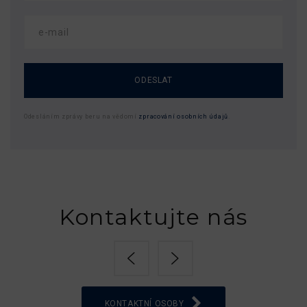
ODESLAT
Odesláním zprávy beru na vědomí
zpracování osobních údajů
.
Kontaktujte nás
KONTAKTNÍ OSOBY