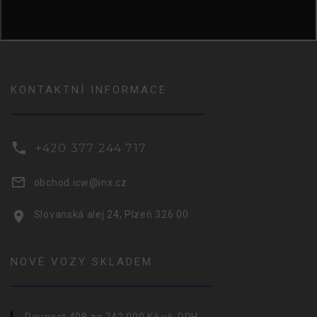
KONTAKTNÍ INFORMACE
+420 377 244 717
obchod.icw@inx.cz
Slovanská alej 24, Plzeň 326 00
NOVÉ VOZY SKLADEM