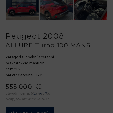
Peugeot 2008
ALLURE Turbo 100 MAN6
kategorie:
osobní a terénní
převodovka:
manuální
rok:
2026
barva:
Červená Elixir
555 000 Kč
původní cena:
619 000 Kč
Ceny jsou uvedeny vč. DPH