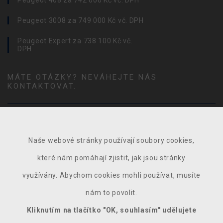
Peugeot 408 za 742 000 Kč vč. DPH
Peugeot 3008 za 749 000 Kč vč. DPH
Peugeot Expert za 738 100 Kč vč.
DPH
MÁTE OTÁZKY? NEVÁHEJTE NÁS
KONTAKTOVAT.
Naše webové stránky používají soubory cookies,
které nám pomáhají zjistit, jak jsou stránky
využívány. Abychom cookies mohli používat, musíte
nám to povolit.
Kliknutím na tlačítko "OK, souhlasím" udělujete