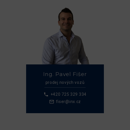
Ing. Pavel Fišer
prodej nových vozů
+420 725 329 334
fiser@inx.cz