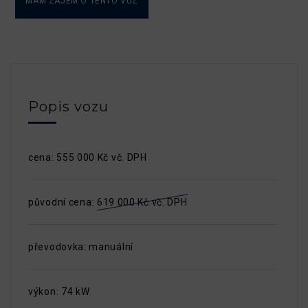
MÁM ZÁJEM O TENTO VŮZ
Popis vozu
cena: 555 000 Kč vč. DPH
původní cena:
619 000 Kč vč. DPH
převodovka: manuální
výkon: 74 kW