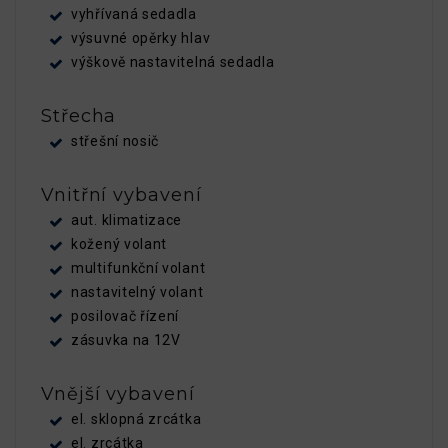
vyhřívaná sedadla
výsuvné opěrky hlav
výškově nastavitelná sedadla
Střecha
střešní nosič
Vnitřní vybavení
aut. klimatizace
kožený volant
multifunkční volant
nastavitelný volant
posilovač řízení
zásuvka na 12V
Vnější vybavení
el. sklopná zrcátka
el. zrcátka