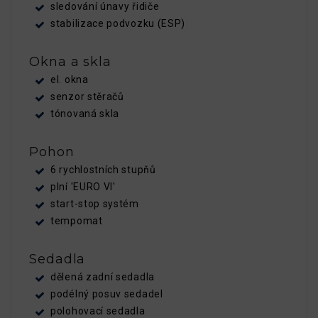
sledování únavy řidiče
stabilizace podvozku (ESP)
Okna a skla
el. okna
senzor stěračů
tónovaná skla
Pohon
6 rychlostních stupňů
plní 'EURO VI'
start-stop systém
tempomat
Sedadla
dělená zadní sedadla
podélný posuv sedadel
polohovací sedadla