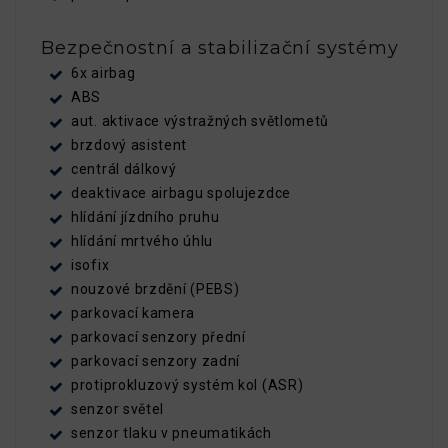
Bezpečnostní a stabilizační systémy
6x airbag
ABS
aut. aktivace výstražných světlometů
brzdový asistent
centrál dálkový
deaktivace airbagu spolujezdce
hlídání jízdního pruhu
hlídání mrtvého úhlu
isofix
nouzové brzdění (PEBS)
parkovací kamera
parkovací senzory přední
parkovací senzory zadní
protiprokluzový systém kol (ASR)
senzor světel
senzor tlaku v pneumatikách