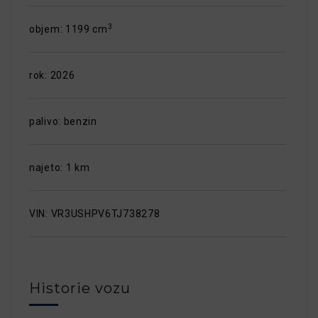
3
objem: 1199 cm
rok: 2026
palivo: benzin
najeto: 1 km
VIN: VR3USHPV6TJ738278
Historie vozu